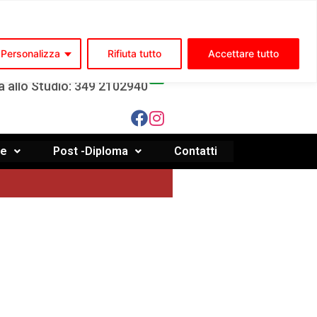
ia Molise, 55 - ISERNIA (IS)
Personalizza
Rifiuta tutto
Accettare tutto
334 7971087 - 0865 220497
a allo Studio: 349 2102940
le
Post -Diploma
Contatti