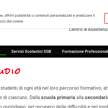
V
, offrirti pubblicità o contenuti personalizzati e analizzare il
lizzo dei cookie.
Ente di Formazione Professionale: 
Centro di Assistenz
Servizi Scolastici SGB
Formazione Professiona
udio
udenti di ogni età nel loro percorso formativo, a
ze di ciascuno. Dalla
scuola primaria
alla
secondari
o quotidiano, nel recupero delle difficoltà e nel m