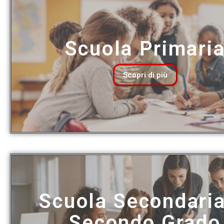
Scuola Primari
Scopri di più
Scuola Secondaria
Secondo Grado