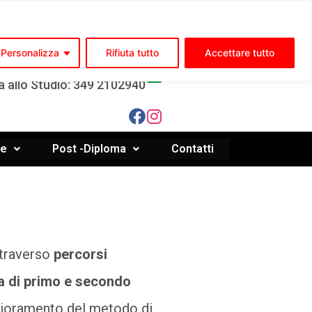
ia Molise, 55 - ISERNIA (IS)
Personalizza
Rifiuta tutto
Accettare tutto
334 7971087 - 0865 220497
a allo Studio: 349 2102940
le
Post -Diploma
Contatti
ttraverso
percorsi
a di primo e secondo
iglioramento del metodo di