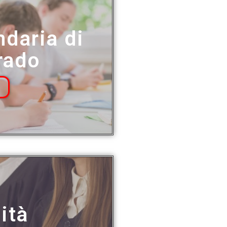
daria di
rado
ità