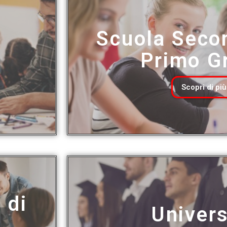
Scuola Secon
a
Primo G
Scopri di più
 di
Univers